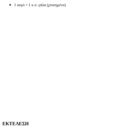
1 αυγό + 1 κ.σ. γάλα (χτυπημένα)
ΕΚΤΕΛΕΣΗ