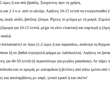
2 ώρες ή και από βραδύς. Σουρώνεις πριν τη χρήση.
η και 2-3 κ.σ. από το αλεύρι. Αφήνεις 10-15 λεπτά να ενεργοποιηθεί 
ρη, αυγά, αλάτι, βανίλια, ξύσμα. Ρίχνεις το μείγμα με τη μαγιά. Ζυμώ
 ζύμωμα για 10-15 λεπτά, μέχρι να γίνει ελαστική και λαμπερή η ζύμη
 απαλά.
 διπλασιαστεί σε όγκο (1-2 ώρες ή και παραπάνω, ανάλογα τη θερμοκ
nettone (ή σε βαθιά στρογγυλή φόρμα με λαδόκολλα). Αφήνεις να ξαν
ις για 40-50 λεπτά (ή περισσότερο για μεγάλο panettone). Αν πάρει
ις ανάποδα και το κρεμάς με καλαμάκια ή βελόνες από κάτω (μέσα από 
ες και απολαμβάνεις με καφέ, γλυκό κρασί ή και σκέτο!