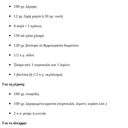
100 γρ. ζάχαρη
12 γρ. ξηρή μαγιά ή 30 γρ. νωπή
4 αυγά + 1 κρόκος
150 ml γάλα χλιαρό
120 γρ. βούτυρο σε θερμοκρασία δωματίου
1/2 κ.γ. αλάτι
Ξύσμα από 1 πορτοκάλι και 1 λεμόνι
1 βανίλια (ή 1/2 κ.γ. εκχύλισμα)
Για τη γέμιση:
100 γρ. σταφίδες
100 γρ. ζαχαρωμένα φρούτα (πορτοκάλι, λεμόνι, κεράσι κλπ.)
2 κ.σ. ρούμι ή κονιάκ
Για το άλειμμα: