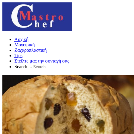
Αρχική
Μαγειρική
Ζαχαροπλαστική
Tips
Στείλτε μας την συνταγή σας
Search ...