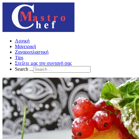
Αρχική
Μαγειρική
Ζαχαροπλαστική
Tips
Στείλτε μας την συνταγή σας
Search ...