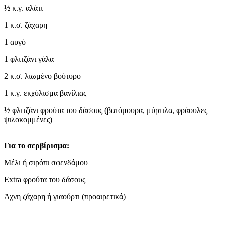
½ κ.γ. αλάτι
1 κ.σ. ζάχαρη
1 αυγό
1 φλιτζάνι γάλα
2 κ.σ. λιωμένο βούτυρο
1 κ.γ. εκχύλισμα βανίλιας
½ φλιτζάνι φρούτα του δάσους (βατόμουρα, μύρτιλα, φράουλες
ψιλοκομμένες)
Για το σερβίρισμα:
Μέλι ή σιρόπι σφενδάμου
Extra φρούτα του δάσους
Άχνη ζάχαρη ή γιαούρτι (προαιρετικά)