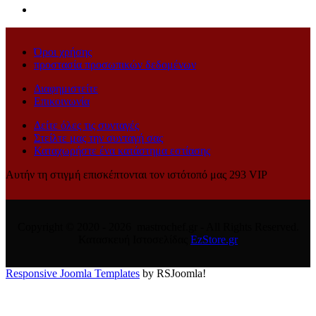
Όροι χρήσης
προστασία προσωπικών δεδομένων
Διαφημιστείτε
Επικοινωνία
Δείτε όλες τις συνταγές
Στείλτε μας την συνταγή σας
Καταχωρήστε ένα κατάστημα εστίασης
Αυτήν τη στιγμή επισκέπτονται τον ιστότοπό μας 293 VIP
Copyright © 2020 - 2026 mastrochef.gr - All Rights Reserved.
Κατασκευή Ιστοσελίδας
EzStore.gr
Responsive Joomla Templates
by RSJoomla!