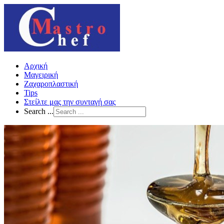
Αρχική
Μαγειρική
Ζαχαροπλαστική
Tips
Στείλτε μας την συνταγή σας
Search ...