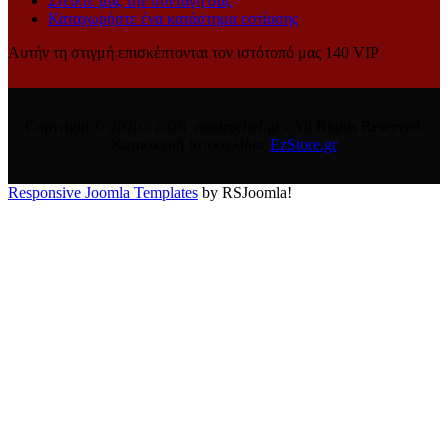
Στείλτε μας την συνταγή σας
Καταχωρήστε ένα κατάστημα εστίασης
Αυτήν τη στιγμή επισκέπτονται τον ιστότοπό μας 140 VIP
Copyright © 2020 - 2026 mastrochef.gr - All Rights Reserved.
Κατασκευή Ιστοσελίδας
EzStore.gr
Responsive Joomla Templates
by RSJoomla!