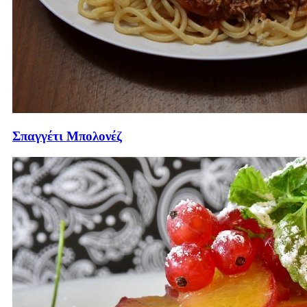
Σπαγγέτι Μπολονέζ