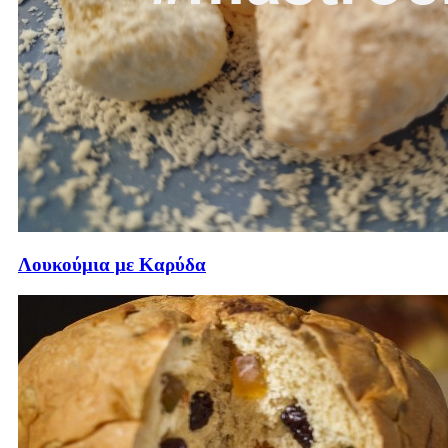
Λουκούμια με Καρύδα