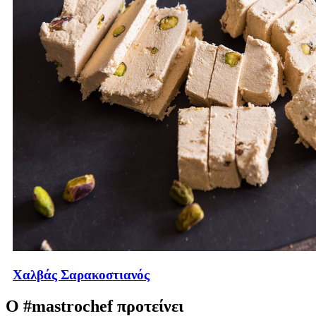
Χαλβάς Σαρακοστιανός
Ο #mastrochef προτείνει