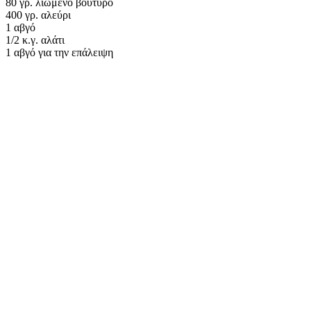
80 γρ. λιωμένο βούτυρο
400 γρ. αλεύρι
1 αβγό
1/2 κ.γ. αλάτι
1 αβγό για την επάλειψη