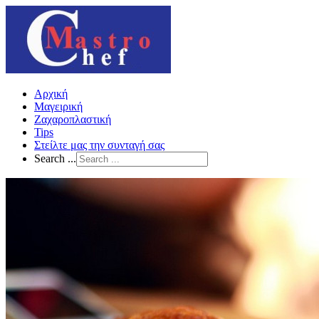
Αρχική
Μαγειρική
Ζαχαροπλαστική
Tips
Στείλτε μας την συνταγή σας
Search ...