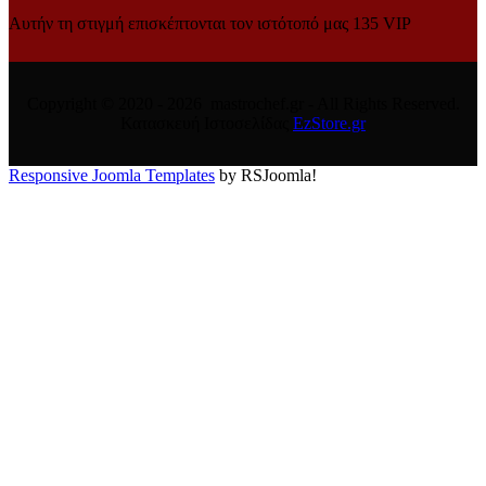
Αυτήν τη στιγμή επισκέπτονται τον ιστότοπό μας 135 VIP
Copyright © 2020 - 2026 mastrochef.gr - All Rights Reserved.
Κατασκευή Ιστοσελίδας
EzStore.gr
Responsive Joomla Templates
by RSJoomla!