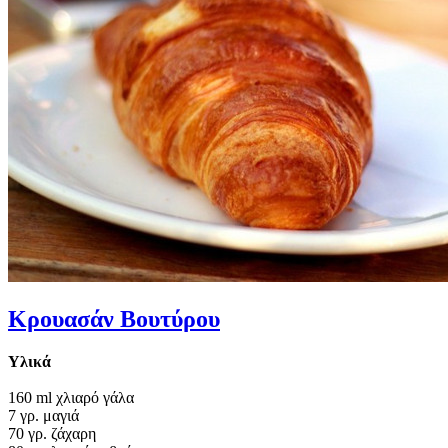
Κρουασάν Βουτύρου
Υλικά
160 ml χλιαρό γάλα
7 γρ. μαγιά
70 γρ. ζάχαρη