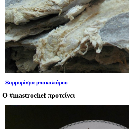
Ξαρμυρίσμα μπακαλιάρου
Ο #mastrochef προτείνει