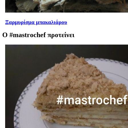
Ξαρμυρίσμα μπακαλιάρου
Ο #mastrochef προτείνει