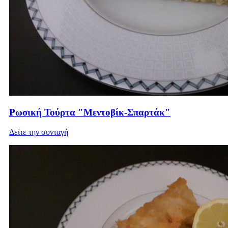
Ρωσική Τούρτα "Μεντοβίκ-Σπαρτάκ"
Δείτε την συνταγή