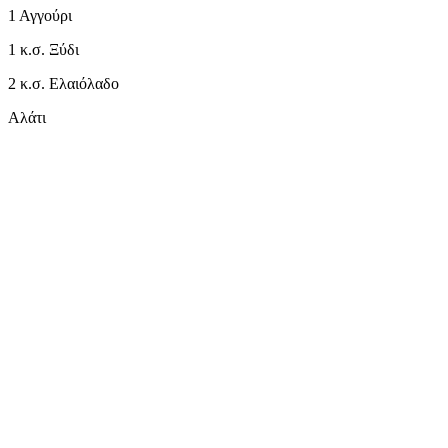
1 Αγγούρι
1 κ.σ. Ξύδι
2 κ.σ. Ελαιόλαδο
Αλάτι