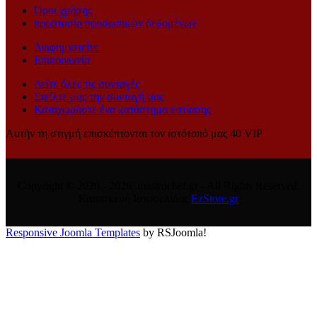
Όροι χρήσης
προστασία προσωπικών δεδομένων
Διαφημιστείτε
Επικοινωνία
Δείτε όλες τις συνταγές
Στείλτε μας την συνταγή σας
Καταχωρήστε ένα κατάστημα εστίασης
Αυτήν τη στιγμή επισκέπτονται τον ιστότοπό μας 40 VIP
Copyright © 2020 - 2026 mastrochef.gr - All Rights Reserved.
Κατασκευή Ιστοσελίδας
EzStore.gr
Responsive Joomla Templates
by RSJoomla!