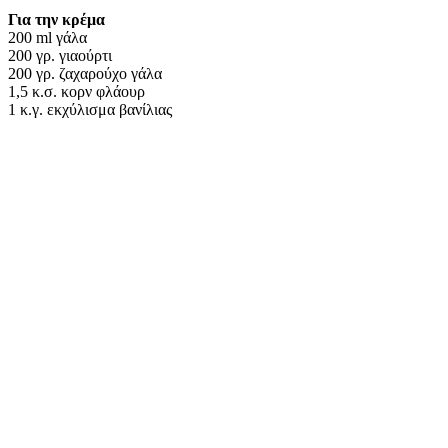
Για την κρέμα
200 ml γάλα
200 γρ. γιαούρτι
200 γρ. ζαχαρούχο γάλα
1,5 κ.σ. κορν φλάουρ
1 κ.γ. εκχύλισμα βανίλιας