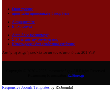
Όροι χρήσης
προστασία προσωπικών δεδομένων
Διαφημιστείτε
Επικοινωνία
Δείτε όλες τις συνταγές
Στείλτε μας την συνταγή σας
Καταχωρήστε ένα κατάστημα εστίασης
Αυτήν τη στιγμή επισκέπτονται τον ιστότοπό μας 201 VIP
Copyright © 2020 - 2026 mastrochef.gr - All Rights Reserved.
Κατασκευή Ιστοσελίδας
EzStore.gr
Responsive Joomla Templates
by RSJoomla!