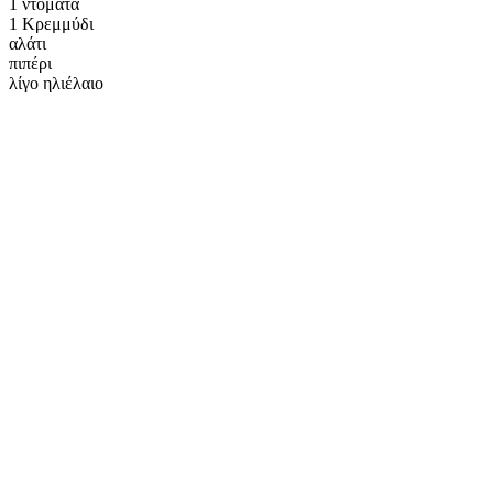
1 ντομάτα
1 Κρεμμύδι
αλάτι
πιπέρι
λίγο ηλιέλαιο