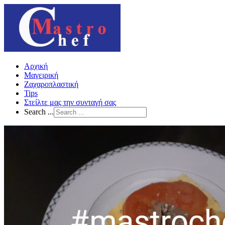
Αρχική
Μαγειρική
Ζαχαροπλαστική
Tips
Στείλτε μας την συνταγή σας
Search ...