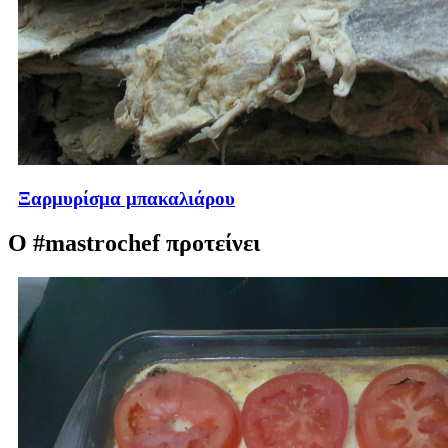
Ξαρμυρίσμα μπακαλιάρου
Ο #mastrochef προτείνει