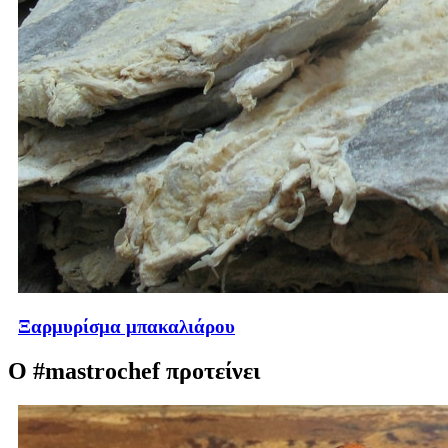
Ξαρμυρίσμα μπακαλιάρου
Ο #mastrochef προτείνει